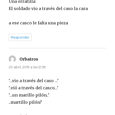
Una erratilla:
El soldado vio a través del caso la cara
a ese casco le falta una pieza
Responder
Orbatros
dice:
20 abril, 2019 a las 12:59
‘…vio a través del caso …’
‘..vió a través del casco…’
‘…un marillo pilón..’
..martillo pilón?