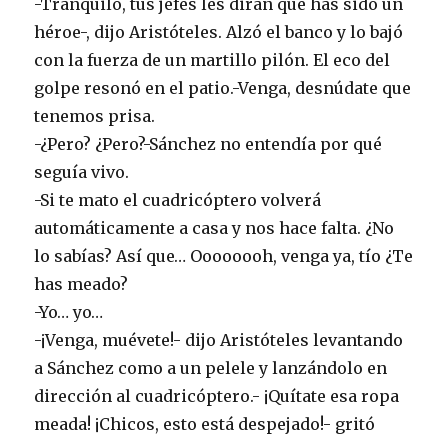
-Tranquilo, tus jefes les dirán que has sido un
héroe-, dijo Aristóteles. Alzó el banco y lo bajó
con la fuerza de un martillo pilón. El eco del
golpe resonó en el patio.-Venga, desnúdate que
tenemos prisa.
-¿Pero? ¿Pero?-Sánchez no entendía por qué
seguía vivo.
-Si te mato el cuadricóptero volverá
automáticamente a casa y nos hace falta. ¿No
lo sabías? Así que… Oooooooh, venga ya, tío ¿Te
has meado?
-Yo… yo…
-¡Venga, muévete!- dijo Aristóteles levantando
a Sánchez como a un pelele y lanzándolo en
dirección al cuadricóptero.- ¡Quítate esa ropa
meada! ¡Chicos, esto está despejado!- gritó