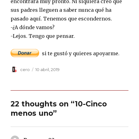
encontrará muy pronto. Ni siquiera creo que
sus padres lleguen a saber nunca qué ha
pasado aquí. Tenemos que escondernos.
-¿A dónde vamos?
-Lejos. Tengo que pensar.
si te gustó y quieres apoyarme.
Author
Posted
cero
10 abril, 2019
on
22 thoughts on “10-Cinco
menos uno”